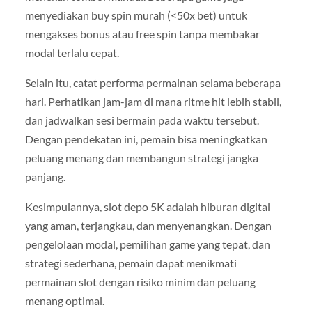
menyediakan buy spin murah (<50x bet) untuk
mengakses bonus atau free spin tanpa membakar
modal terlalu cepat.
Selain itu, catat performa permainan selama beberapa
hari. Perhatikan jam-jam di mana ritme hit lebih stabil,
dan jadwalkan sesi bermain pada waktu tersebut.
Dengan pendekatan ini, pemain bisa meningkatkan
peluang menang dan membangun strategi jangka
panjang.
Kesimpulannya, slot depo 5K adalah hiburan digital
yang aman, terjangkau, dan menyenangkan. Dengan
pengelolaan modal, pemilihan game yang tepat, dan
strategi sederhana, pemain dapat menikmati
permainan slot dengan risiko minim dan peluang
menang optimal.