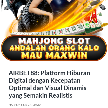
AIRBET88: Platform Hiburan
Digital dengan Kecepatan
Optimal dan Visual Dinamis
yang Semakin Realistis
NOVEMBER 27, 2025