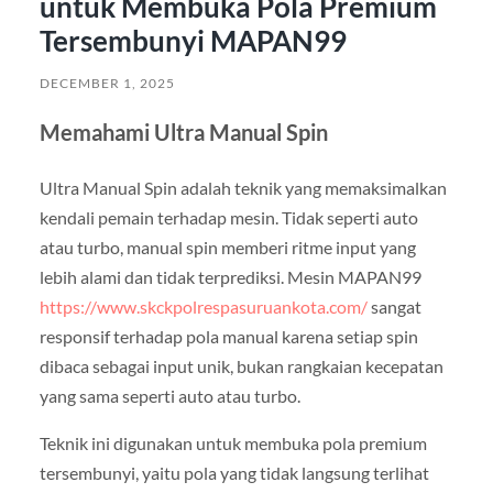
untuk Membuka Pola Premium
Tersembunyi MAPAN99
DECEMBER 1, 2025
Memahami Ultra Manual Spin
Ultra Manual Spin adalah teknik yang memaksimalkan
kendali pemain terhadap mesin. Tidak seperti auto
atau turbo, manual spin memberi ritme input yang
lebih alami dan tidak terprediksi. Mesin MAPAN99
https://www.skckpolrespasuruankota.com/
sangat
responsif terhadap pola manual karena setiap spin
dibaca sebagai input unik, bukan rangkaian kecepatan
yang sama seperti auto atau turbo.
Teknik ini digunakan untuk membuka pola premium
tersembunyi, yaitu pola yang tidak langsung terlihat