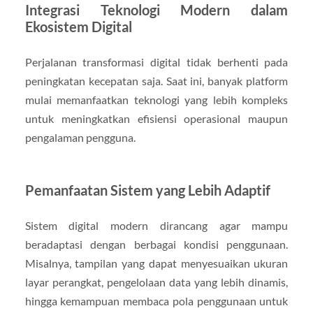
Integrasi Teknologi Modern dalam
Ekosistem Digital
Perjalanan transformasi digital tidak berhenti pada
peningkatan kecepatan saja. Saat ini, banyak platform
mulai memanfaatkan teknologi yang lebih kompleks
untuk meningkatkan efisiensi operasional maupun
pengalaman pengguna.
Pemanfaatan Sistem yang Lebih Adaptif
Sistem digital modern dirancang agar mampu
beradaptasi dengan berbagai kondisi penggunaan.
Misalnya, tampilan yang dapat menyesuaikan ukuran
layar perangkat, pengelolaan data yang lebih dinamis,
hingga kemampuan membaca pola penggunaan untuk