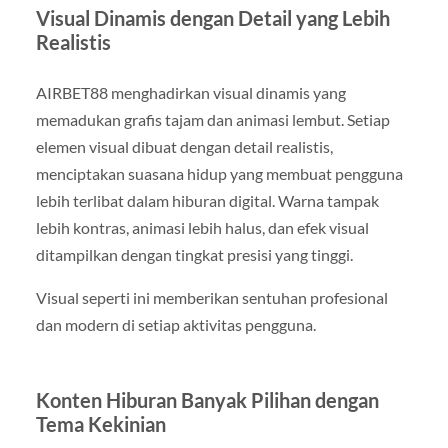
Visual Dinamis dengan Detail yang Lebih
Realistis
AIRBET88 menghadirkan visual dinamis yang
memadukan grafis tajam dan animasi lembut. Setiap
elemen visual dibuat dengan detail realistis,
menciptakan suasana hidup yang membuat pengguna
lebih terlibat dalam hiburan digital. Warna tampak
lebih kontras, animasi lebih halus, dan efek visual
ditampilkan dengan tingkat presisi yang tinggi.
Visual seperti ini memberikan sentuhan profesional
dan modern di setiap aktivitas pengguna.
Konten Hiburan Banyak Pilihan dengan
Tema Kekinian