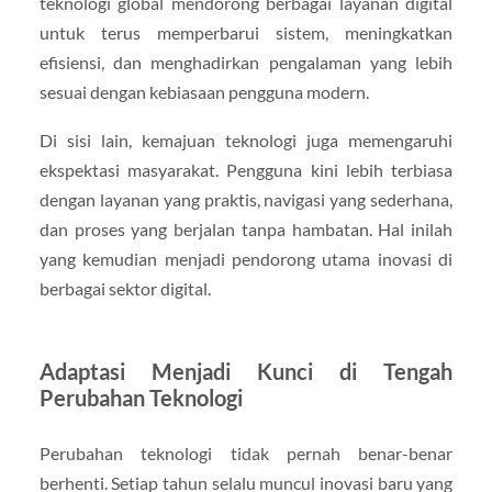
teknologi global mendorong berbagai layanan digital
untuk terus memperbarui sistem, meningkatkan
efisiensi, dan menghadirkan pengalaman yang lebih
sesuai dengan kebiasaan pengguna modern.
Di sisi lain, kemajuan teknologi juga memengaruhi
ekspektasi masyarakat. Pengguna kini lebih terbiasa
dengan layanan yang praktis, navigasi yang sederhana,
dan proses yang berjalan tanpa hambatan. Hal inilah
yang kemudian menjadi pendorong utama inovasi di
berbagai sektor digital.
Adaptasi Menjadi Kunci di Tengah
Perubahan Teknologi
Perubahan teknologi tidak pernah benar-benar
berhenti. Setiap tahun selalu muncul inovasi baru yang