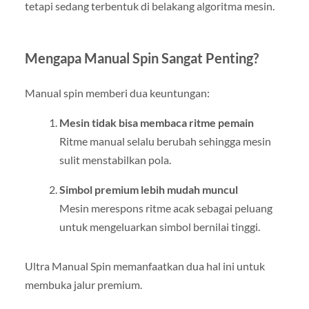
tetapi sedang terbentuk di belakang algoritma mesin.
Mengapa Manual Spin Sangat Penting?
Manual spin memberi dua keuntungan:
Mesin tidak bisa membaca ritme pemain
Ritme manual selalu berubah sehingga mesin
sulit menstabilkan pola.
Simbol premium lebih mudah muncul
Mesin merespons ritme acak sebagai peluang
untuk mengeluarkan simbol bernilai tinggi.
Ultra Manual Spin memanfaatkan dua hal ini untuk
membuka jalur premium.