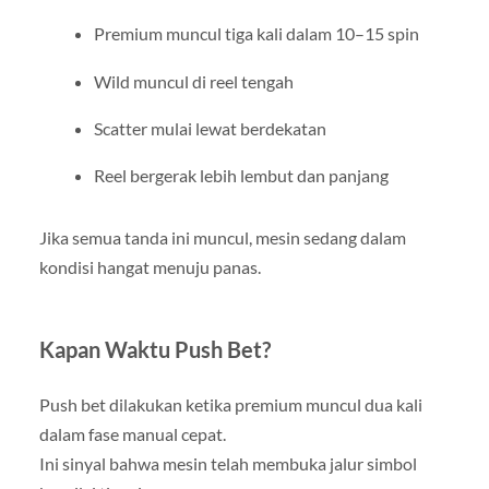
Premium muncul tiga kali dalam 10–15 spin
Wild muncul di reel tengah
Scatter mulai lewat berdekatan
Reel bergerak lebih lembut dan panjang
Jika semua tanda ini muncul, mesin sedang dalam
kondisi hangat menuju panas.
Kapan Waktu Push Bet?
Push bet dilakukan ketika premium muncul dua kali
dalam fase manual cepat.
Ini sinyal bahwa mesin telah membuka jalur simbol