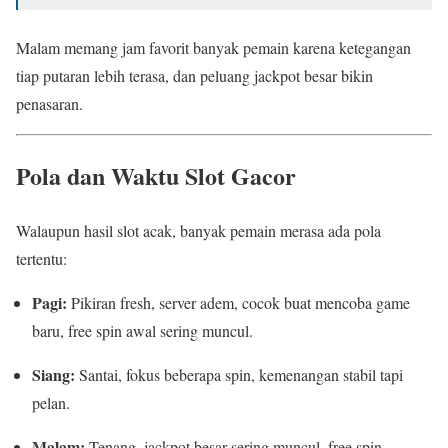
Malam memang jam favorit banyak pemain karena ketegangan
tiap putaran lebih terasa, dan peluang jackpot besar bikin
penasaran.
Pola dan Waktu Slot Gacor
Walaupun hasil slot acak, banyak pemain merasa ada pola
tertentu:
Pagi:
Pikiran fresh, server adem, cocok buat mencoba game
baru, free spin awal sering muncul.
Siang:
Santai, fokus beberapa spin, kemenangan stabil tapi
pelan.
Malam:
Tenang, jackpot besar sering muncul, free spin