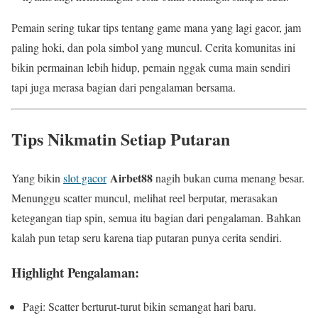
Pemain sering tukar tips tentang game mana yang lagi gacor, jam
paling hoki, dan pola simbol yang muncul. Cerita komunitas ini
bikin permainan lebih hidup, pemain nggak cuma main sendiri
tapi juga merasa bagian dari pengalaman bersama.
Tips Nikmatin Setiap Putaran
Airbet88
Yang bikin
slot gacor
nagih bukan cuma menang besar.
Menunggu scatter muncul, melihat reel berputar, merasakan
ketegangan tiap spin, semua itu bagian dari pengalaman. Bahkan
kalah pun tetap seru karena tiap putaran punya cerita sendiri.
Highlight Pengalaman:
Pagi: Scatter berturut-turut bikin semangat hari baru.