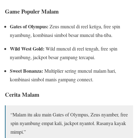
Game Populer Malam
Gates of Olympus:
Zeus muncul di reel ketiga, free spin
nyambung, kombinasi simbol besar muncul tiba-tiba.
Wild West Gold:
Wild muncul di reel tengah, free spin
nyambung, jackpot besar gampang tercapai.
Sweet Bonanza:
Multiplier sering muncul malam hari,
kombinasi simbol manis gampang connect.
Cerita Malam
“Malam itu aku main Gates of Olympus, Zeus nyamber, free
spin nyambung empat kali, jackpot nyantol. Rasanya kayak
mimpi.”