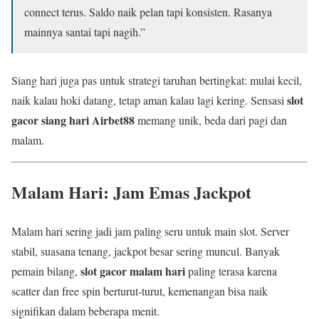
connect terus. Saldo naik pelan tapi konsisten. Rasanya
mainnya santai tapi nagih.”
Siang hari juga pas untuk strategi taruhan bertingkat: mulai kecil,
slot
naik kalau hoki datang, tetap aman kalau lagi kering. Sensasi
gacor siang hari Airbet88
memang unik, beda dari pagi dan
malam.
Malam Hari: Jam Emas Jackpot
Malam hari sering jadi jam paling seru untuk main slot. Server
stabil, suasana tenang, jackpot besar sering muncul. Banyak
slot gacor malam hari
pemain bilang,
paling terasa karena
scatter dan free spin berturut-turut, kemenangan bisa naik
signifikan dalam beberapa menit.