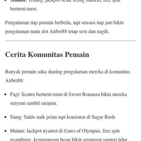
berturut-turut.
Pengalaman tiap pemain berbeda, tapi sensasi tiap jam bikin
pengalaman main slot Airbet88 tetap seru dan nagih.
Cerita Komunitas Pemain
Banyak pemain suka sharing pengalaman mereka di komunitas
Airbet88:
Pagi: Scatter berturut-turut di Sweet Bonanza bikin mereka
senyum sambil sarapan.
Siang: Saldo naik pelan tapi konsisten di Sugar Rush.
Malam: Jackpot nyantol di Gates of Olympus, free spin
nyambung, kemenangan besar bikin semangat sampai tidur.