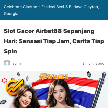
Celebrate Clayton – Festival Seni & Budaya Clayton,
Georgia
Slot Gacor Airbet88 Sepanjang
Hari: Sensasi Tiap Jam, Cerita Tiap
Spin
admin
9 months ago