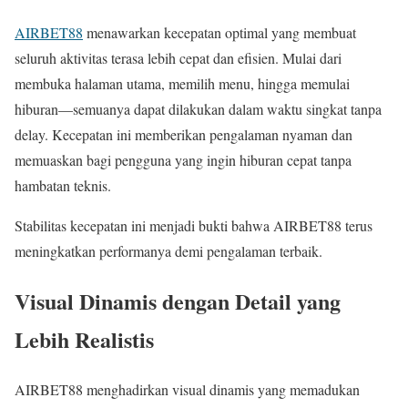
AIRBET88
menawarkan kecepatan optimal yang membuat
seluruh aktivitas terasa lebih cepat dan efisien. Mulai dari
membuka halaman utama, memilih menu, hingga memulai
hiburan—semuanya dapat dilakukan dalam waktu singkat tanpa
delay. Kecepatan ini memberikan pengalaman nyaman dan
memuaskan bagi pengguna yang ingin hiburan cepat tanpa
hambatan teknis.
Stabilitas kecepatan ini menjadi bukti bahwa AIRBET88 terus
meningkatkan performanya demi pengalaman terbaik.
Visual Dinamis dengan Detail yang
Lebih Realistis
AIRBET88 menghadirkan visual dinamis yang memadukan