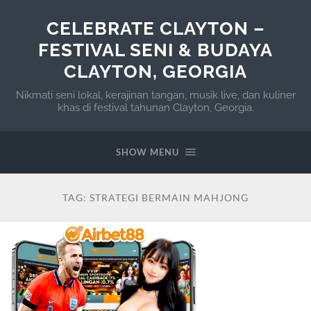
CELEBRATE CLAYTON –
FESTIVAL SENI & BUDAYA
CLAYTON, GEORGIA
Nikmati seni lokal, kerajinan tangan, musik live, dan kuliner
khas di festival tahunan Clayton, Georgia.
SHOW MENU
TAG:
STRATEGI BERMAIN MAHJONG